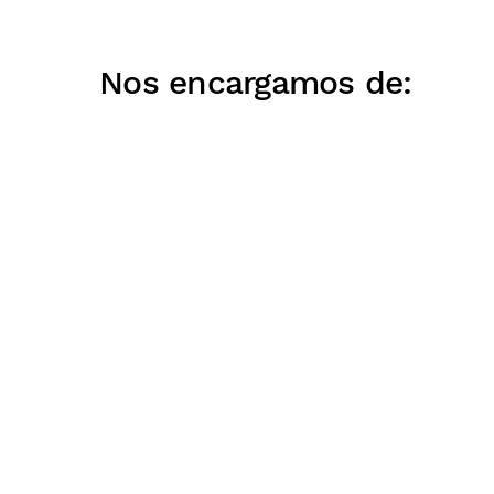
Nos encargamos de:
Gestión y optimización de los canales d
hoteleros y vacacionales
Gestión de información de unidades en ho
vacacionales
Tarifarios según temporada/ tecnología.
Contamos con sistema rate shopper, de e
tarifas de la competencia.
Estudio constante de competencia y sup
posicionamiento.